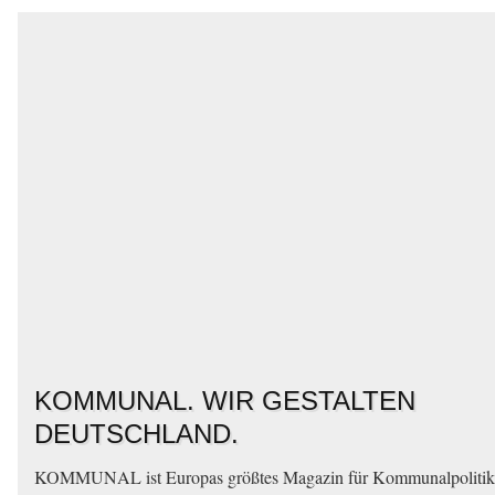
MANUAL MEDIA produziert monothematische Zeitungen und
Magazine und kommuniziert durch individuell abgestimmte Distribu
und renommierte Partner besonders effizient.
WIR INVESTIEREN IN QUALITÄT UND
GLAUBWÜRDIGKEIT.
MANUAL MEDIA setzt auf eine hochwertige und kompakte
Darstellung von relevanten Inhalten und erzielt eine besonders hohe
Aufmerksamkeit. Das ideale Umfeld für themenspezifische Werbun
MIT LEIDENSCHAFT UND DISZIPLIN.
MANUAL MEDIA investiert in Qualität, bei Inhalten, Material und
Verarbeitung. Das freut unsere Leser und unsere Kunden, denn das
Resultat sind hohe Wertschätzung und Kontaktqualität.
KOMMUNAL. WIR GESTALTEN
DEUTSCHLAND.
KOMMUNAL ist Europas größtes Magazin für Kommunalpolitik